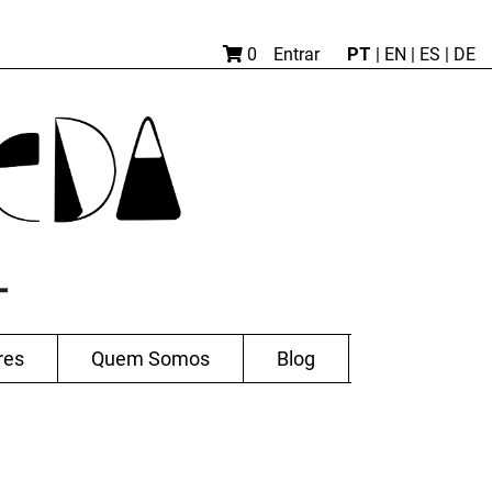
PT
0
Entrar
|
EN |
ES
|
DE
res
Quem Somos
Blog