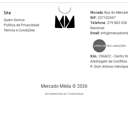
Site
Morada:
Rua do Mercad
NIF:
237102447
Quem Somos
Telefone:
279 883 038 -
Política de Privacidade
Nacional
Termos e Condições
Email:
info@mercadome
RAL:
CNIACC - Centro N
Arbitragem de Conflito
R. Dom Afonso Henrique
Mercado Mêda © 2026
Site desenvolvido por Tomás Esteves