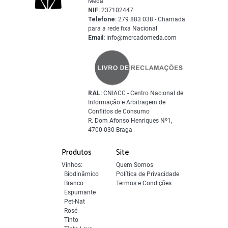
Mêda
NIF:
237102447
Telefone:
279 883 038 - Chamada
para a rede fixa Nacional
Email:
info@mercadomeda.com
RAL:
CNIACC - Centro Nacional de
Informação e Arbitragem de
Conflitos de Consumo
R. Dom Afonso Henriques Nº1,
4700-030 Braga
Produtos
Site
Vinhos:
Quem Somos
Biodinâmico
Política de Privacidade
Branco
Termos e Condições
Espumante
Pet-Nat
Rosé
Tinto