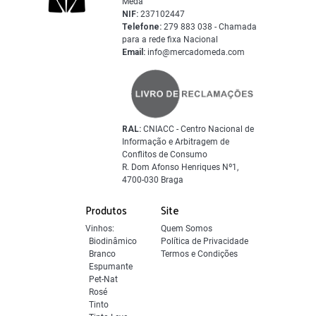
Mêda
NIF:
237102447
Telefone:
279 883 038 - Chamada
para a rede fixa Nacional
Email:
info@mercadomeda.com
RAL:
CNIACC - Centro Nacional de
Informação e Arbitragem de
Conflitos de Consumo
R. Dom Afonso Henriques Nº1,
4700-030 Braga
Produtos
Site
Vinhos:
Quem Somos
Biodinâmico
Política de Privacidade
Branco
Termos e Condições
Espumante
Pet-Nat
Rosé
Tinto