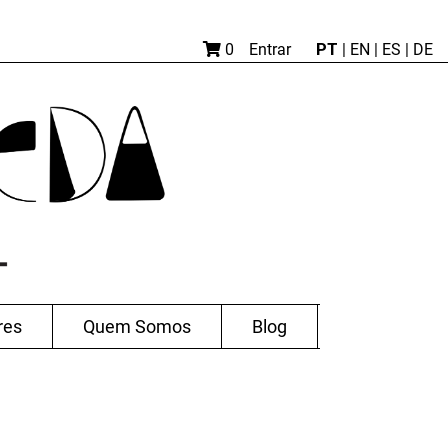
PT
0
Entrar
|
EN |
ES
|
DE
res
Quem Somos
Blog