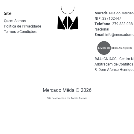
Site
Morada:
Rua do Mercad
NIF:
237102447
Quem Somos
Telefone:
279 883 038 -
Política de Privacidade
Nacional
Termos e Condições
Email:
info@mercadome
RAL:
CNIACC - Centro N
Arbitragem de Conflito
R. Dom Afonso Henrique
Mercado Mêda © 2026
Site desenvolvido por Tomás Esteves