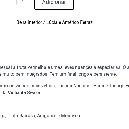
Adicionar
de
SOUVALL
Vinho
Beira Interior
/
Lúcia e Américo Ferraz
Tinto
Reserva
2022
essai a fruta vermelha e umas leves nuances a especiarias. O 
e muito bem integrados. Tem um final longo e persistente.
nossas vinhas mais velhas, Touriga Nacional, Baga e Touriga 
o da
Vinha da Seara.
aga, Tinta Barroca, Aragonês e Mourisco.