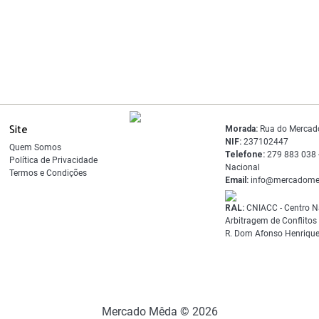
Site
Morada:
Rua do Mercad
NIF:
237102447
Quem Somos
Telefone:
279 883 038 -
Política de Privacidade
Nacional
Termos e Condições
Email:
info@mercadome
RAL:
CNIACC - Centro N
Arbitragem de Conflito
R. Dom Afonso Henrique
Mercado Mêda © 2026