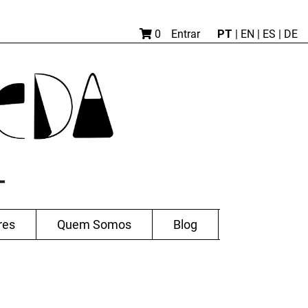
PT
0
Entrar
|
EN |
ES
|
DE
res
Quem Somos
Blog