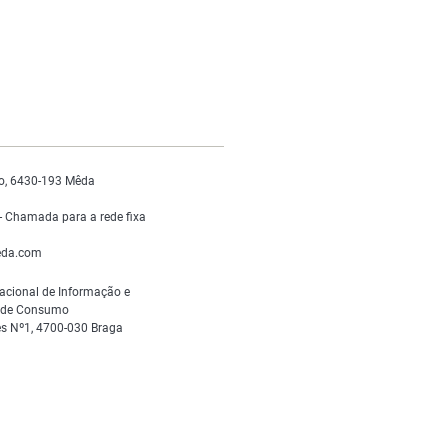
o, 6430-193 Mêda
 Chamada para a rede fixa
da.com
acional de Informação e
s de Consumo
s Nº1, 4700-030 Braga