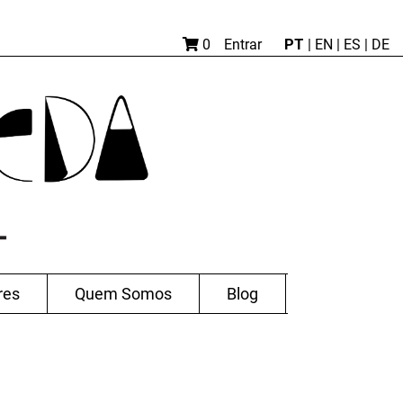
PT
0
Entrar
|
EN |
ES
|
DE
res
Quem Somos
Blog