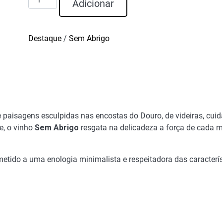
Adicionar
de
Sem
Abrigo
Destaque
/
Sem Abrigo
Branco
Douro
2023
paisagens esculpidas nas encostas do Douro, de videiras, cuid
e, o vinho
Sem Abrigo
resgata na delicadeza a força de cada 
tido a uma enologia minimalista e respeitadora das característic