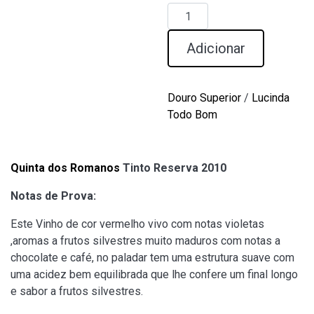
Quantidade
de
Quinta
Adicionar
dos
Romanos
Tinto
Douro Superior
/
Lucinda
Reserva
Todo Bom
2010
Quinta dos Romanos
Tinto Reserva 2010
Notas de Prova:
Este Vinho de cor vermelho vivo com notas violetas
,aromas a frutos silvestres muito maduros com notas a
chocolate e café, no paladar tem uma estrutura suave com
uma acidez bem equilibrada que lhe confere um final longo
e sabor a frutos silvestres.