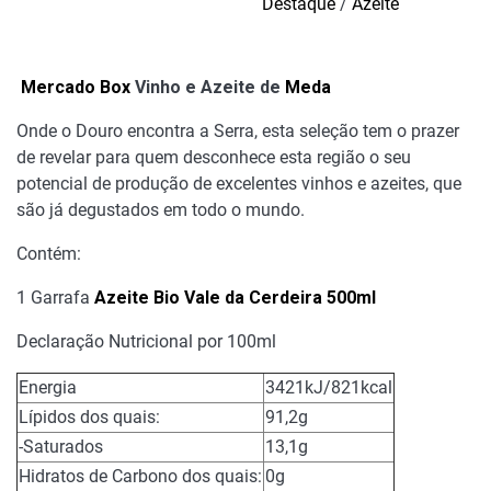
Destaque
/
Azeite
Azeite
de
Meda
Mercado Box
Vinho e Azeite de
Meda
Onde o Douro encontra a Serra, esta seleção tem o prazer
de revelar para quem desconhece esta região o seu
potencial de produção de excelentes vinhos e azeites, que
são já degustados em todo o mundo.
Contém:
1 Garrafa
Azeite Bio Vale da Cerdeira 500ml
Declaração Nutricional por 100ml
Energia
3421kJ/821kcal
Lípidos dos quais:
91,2g
-Saturados
13,1g
Hidratos de Carbono dos quais:
0g