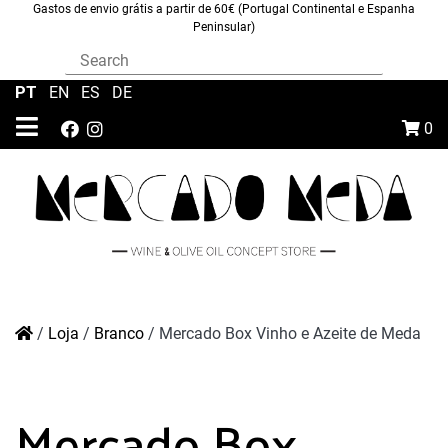
Gastos de envio grátis a partir de 60€ (Portugal Continental e Espanha
Peninsular)
PT
|
EN
|
ES
|
DE
0
/
Loja
/
Branco
/
Mercado Box Vinho e Azeite de Meda
Mercado Box