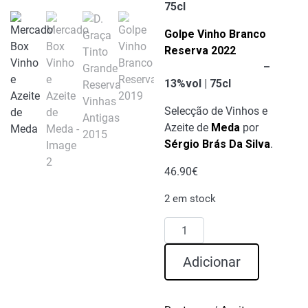
75cl
Golpe Vinho Branco
Reserva 2022
–
13%vol | 75cl
Selecção de Vinhos e
Azeite de
Meda
por
Sérgio Brás Da Silva
.
46.90
€
2 em stock
Quantidade
de
Mercado
Adicionar
Box
Vinho
e