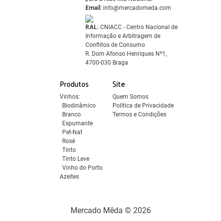
Email:
info@mercadomeda.com
RAL:
CNIACC - Centro Nacional de
Informação e Arbitragem de
Conflitos de Consumo
R. Dom Afonso Henriques Nº1,
4700-030 Braga
Produtos
Site
Vinhos:
Quem Somos
Biodinâmico
Política de Privacidade
Branco
Termos e Condições
Espumante
Pet-Nat
Rosé
Tinto
Tinto Leve
Vinho do Porto
Azeites
Mercado Mêda © 2026