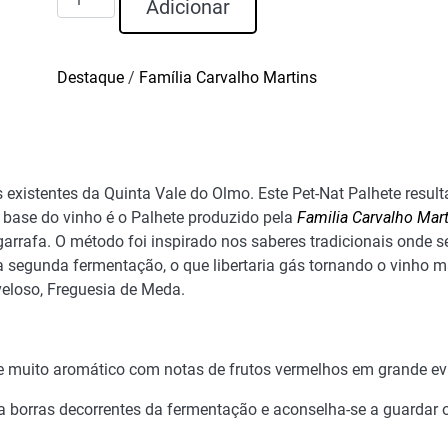
Adicionar
de
Luz
da
Destaque
/
Família Carvalho Martins
Beira
Pet-
Nat
Palhete
existentes da Quinta Vale do Olmo. Este Pet-Nat Palhete resulta
 base do vinho é o Palhete produzido pela
Familia Carvalho Mar
arrafa. O método foi inspirado nos saberes tradicionais onde 
 segunda fermentação, o que libertaria gás tornando o vinho m
loso, Freguesia de Meda.
e muito aromático com notas de frutos vermelhos em grande ev
a borras decorrentes da fermentação e aconselha-se a guardar o 