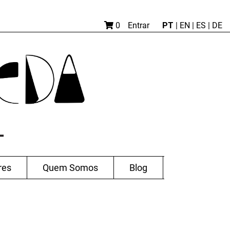
PT
0
Entrar
|
EN |
ES
|
DE
res
Quem Somos
Blog