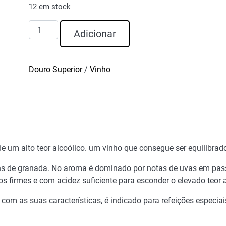
12 em stock
Quantidade
Adicionar
de
INSUSPEITO
Tinto
Douro Superior
/
Vinho
Grande
Reserva
2019
e um alto teor alcoólico. um vinho que consegue ser equilibra
tons de granada. No aroma é dominado por notas de uvas em pass
os firmes e com acidez suficiente para esconder o elevado teor a
9
com as suas características, é indicado para refeições especiai