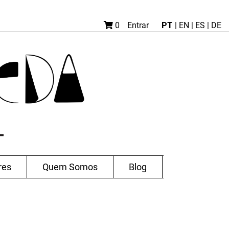
PT
0
Entrar
|
EN |
ES
|
DE
res
Quem Somos
Blog