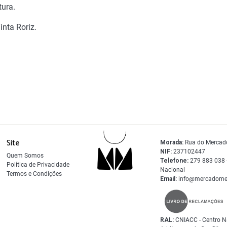
tura.
inta Roriz.
Site
Morada:
Rua do Mercad
NIF:
237102447
Quem Somos
Telefone:
279 883 038 -
Política de Privacidade
Nacional
Termos e Condições
Email:
info@mercadome
RAL:
CNIACC - Centro N