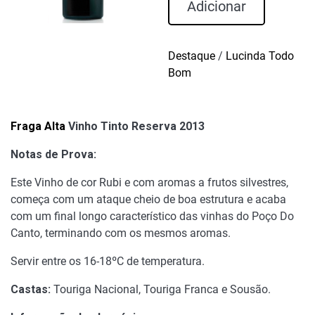
Fraga
Adicionar
Alta
Vinho
Tinto
Destaque
/
Lucinda Todo
Reserva
Bom
2013
Fraga Alta
Vinho Tinto Reserva 2013
Notas de Prova:
Este Vinho de cor Rubi e com aromas a frutos silvestres,
começa com um ataque cheio de boa estrutura e acaba
com um final longo característico das vinhas do Poço Do
Canto, terminando com os mesmos aromas.
Servir entre os 16-18ºC de temperatura.
Castas:
Touriga Nacional, Touriga Franca e Sousão.