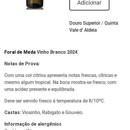
Foral
Adicionar
de
Meda
Vinho
Douro Superior
/
Quinta
Branco
Vale d' Aldeia
2024
Foral de Meda
Vinho Branco 2024
Notas de Prova:
Com uma cor citrina apresenta notas frescas, cítricas e
mesmo algum tropical. Na boca mostra-se fresco, com
uma acidez presente e equilibrada.
Deve ser servido fresco à temperatura de 8/10ºC.
Castas:
Viosinho, Rabigato e Gouveio.
Informação de alergénios