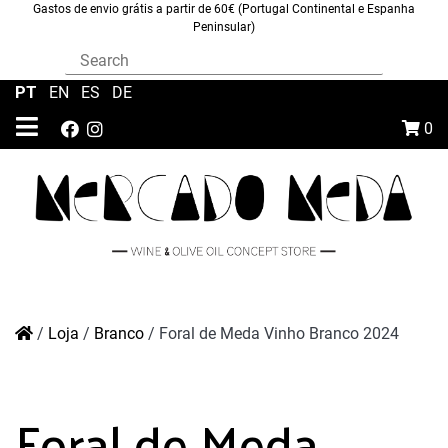
Gastos de envio grátis a partir de 60€ (Portugal Continental e Espanha
Peninsular)
PT
|
EN
|
ES
|
DE
0
/
Loja
/
Branco
/
Foral de Meda Vinho Branco 2024
Foral de Meda