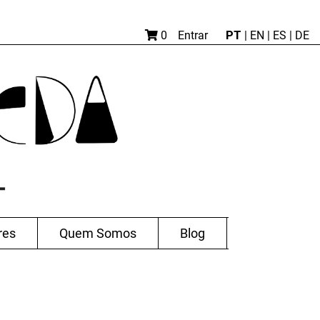
PT
0
Entrar
|
EN |
ES
|
DE
res
Quem Somos
Blog