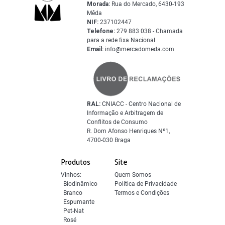
Morada:
Rua do Mercado, 6430-193
Mêda
NIF:
237102447
Telefone:
279 883 038 - Chamada
para a rede fixa Nacional
Email:
info@mercadomeda.com
RAL:
CNIACC - Centro Nacional de
Informação e Arbitragem de
Conflitos de Consumo
R. Dom Afonso Henriques Nº1,
4700-030 Braga
Produtos
Site
Vinhos:
Quem Somos
Biodinâmico
Política de Privacidade
Branco
Termos e Condições
Espumante
Pet-Nat
Rosé