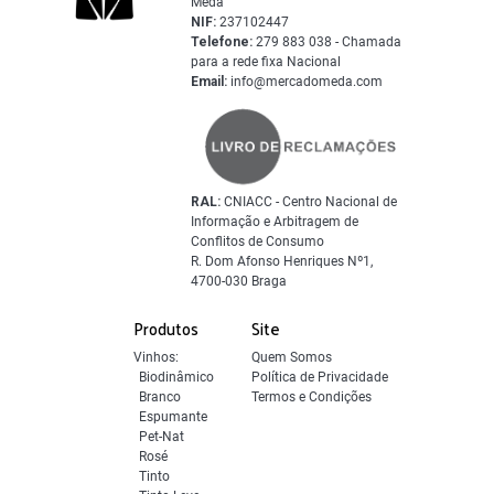
Mêda
NIF:
237102447
Telefone:
279 883 038 - Chamada
para a rede fixa Nacional
Email:
info@mercadomeda.com
RAL:
CNIACC - Centro Nacional de
Informação e Arbitragem de
Conflitos de Consumo
R. Dom Afonso Henriques Nº1,
4700-030 Braga
Produtos
Site
Vinhos:
Quem Somos
Biodinâmico
Política de Privacidade
Branco
Termos e Condições
Espumante
Pet-Nat
Rosé
Tinto