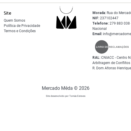
Site
Morada:
Rua do Mercad
NIF:
237102447
Quem Somos
Telefone:
279 883 038 -
Política de Privacidade
Nacional
Termos e Condições
Email:
info@mercadome
RAL:
CNIACC - Centro N
Arbitragem de Conflito
R. Dom Afonso Henrique
Mercado Mêda © 2026
Site desenvolvido por Tomás Esteves