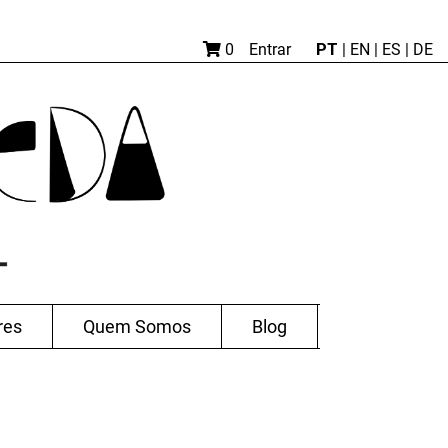
PT
0
Entrar
|
EN |
ES
|
DE
res
Quem Somos
Blog