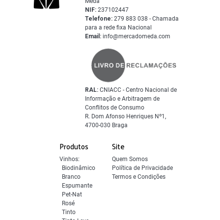
Mêda
NIF:
237102447
Telefone:
279 883 038 - Chamada
para a rede fixa Nacional
Email:
info@mercadomeda.com
RAL:
CNIACC - Centro Nacional de
Informação e Arbitragem de
Conflitos de Consumo
R. Dom Afonso Henriques Nº1,
4700-030 Braga
Produtos
Site
Vinhos:
Quem Somos
Biodinâmico
Política de Privacidade
Branco
Termos e Condições
Espumante
Pet-Nat
Rosé
Tinto