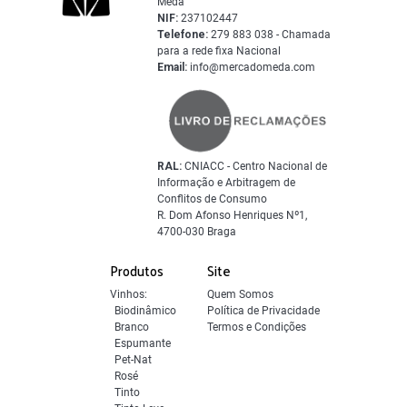
Mêda
NIF:
237102447
Telefone:
279 883 038 - Chamada
para a rede fixa Nacional
Email:
info@mercadomeda.com
RAL:
CNIACC - Centro Nacional de
Informação e Arbitragem de
Conflitos de Consumo
R. Dom Afonso Henriques Nº1,
4700-030 Braga
Produtos
Site
Vinhos:
Quem Somos
Biodinâmico
Política de Privacidade
Branco
Termos e Condições
Espumante
Pet-Nat
Rosé
Tinto